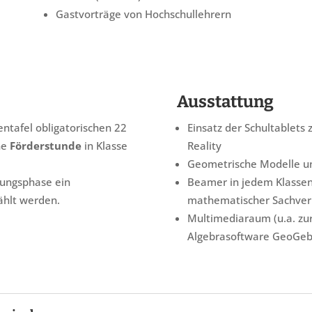
m
Gastvorträge von Hochschullehrern
Ausstattung
entafel obligatorischen 22
Einsatz der Schultablets 
ne
Förderstunde
in Klasse
Reality
Geometrische Modelle un
hrungsphase ein
Beamer in jedem Klassen
hlt werden.
mathematischer Sachver
Multimediaraum (u.a. zu
Algebrasoftware GeoGebr