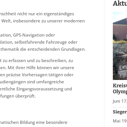
Aktu
nschheit nicht nur ein eigenständiges
zur Welt, insbesondere zu unserer modernen
tion, GPS-Navigation oder
lation, selbstfahrende Fahrzeuge oder
e Mathematik die entscheidenden Grundlagen.
t zu erfassen und zu beschreiben, zu
sen. Mit ihrer Hilfe können wir unsere
len präzise Vorhersagen tätigen oder
Studiengängen sind umfangreiche
Kreis
ntliche Eingangsvoraussetzung und
Olym
üfungen überprüft.
Juni 17
Siege
Mai 19
matischen Bildung eine besondere