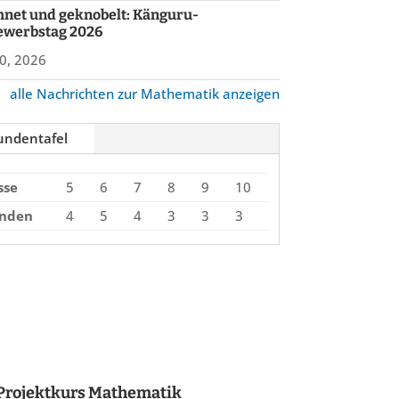
net und geknobelt: Känguru-
ewerbstag 2026
0, 2026
alle Nachrichten zur Mathematik anzeigen
undentafel
sse
5
6
7
8
9
10
unden
4
5
4
3
3
3
Projektkurs Mathematik