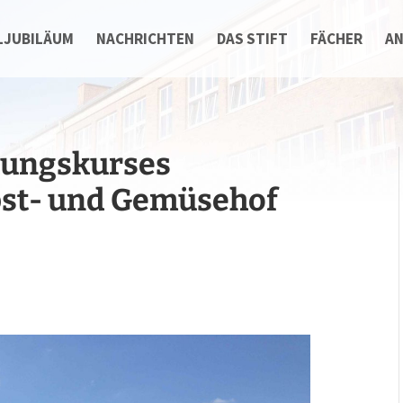
LJUBILÄUM
NACHRICHTEN
DAS STIFT
FÄCHER
A
tungskurses
st- und Gemüsehof