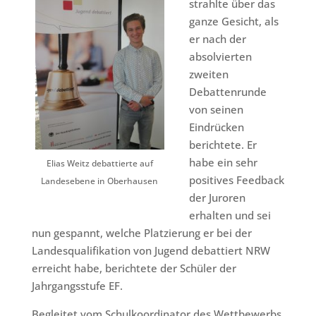
strahlte über das
ganze Gesicht, als
er nach der
absolvierten
zweiten
Debattenrunde
von seinen
Eindrücken
berichtete. Er
habe ein sehr
Elias Weitz debattierte auf
positives Feedback
Landesebene in Oberhausen
der Juroren
erhalten und sei
nun gespannt, welche Platzierung er bei der
Landesqualifikation von Jugend debattiert NRW
erreicht habe, berichtete der Schüler der
Jahrgangsstufe EF.
Begleitet vom Schulkoordinator des Wettbewerbs,