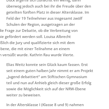
Dück ärgerte sich zunächst ein wenig, dann
überwog jedoch auch bei ihr die Freude über den
geteilten fünften Platz in dieser Altersklasse. Im
Feld der 19 Teilnehmer aus insgesamt zwölf
Schulen der Region, ausgetragen an der
ie Frage zur Debatte, ob die Verbreitung von
ie gefördert werden soll. Louisa Albrecht
lich die Jury und qualifizierte sich mit dem
sebene, die mit einer Teilnahme an einem
 versüßt wurde. Kathrin Rau wurde Vierte.
Elias Weitz konnte sein Glück kaum fassen. Erst
seit einem guten halben Jahr nimmt er am Projekt
„Jugend debattiert“ am Stiftischen Gymnasium
teil und nun auf Anhieb gleich dieser große Erfolg
sowie die Möglichkeit sich auf der NRW-Ebene
weiter zu beweisen.
In der Altersklasse I (Klasse 8 und 9) nahmen