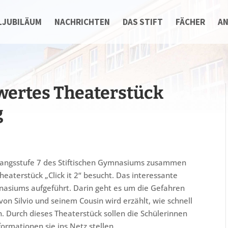
LJUBILÄUM
NACHRICHTEN
DAS STIFT
FÄCHER
A
nswertes Theaterstück
g
gangsstufe 7 des Stiftischen Gymnasiums zusammen
eaterstück „Click it 2“ besucht. Das interessante
mnasiums aufgeführt. Darin geht es um die Gefahren
von Silvio und seinem Cousin wird erzählt, wie schnell
 Durch dieses Theaterstück sollen die Schülerinnen
ormationen sie ins Netz stellen.