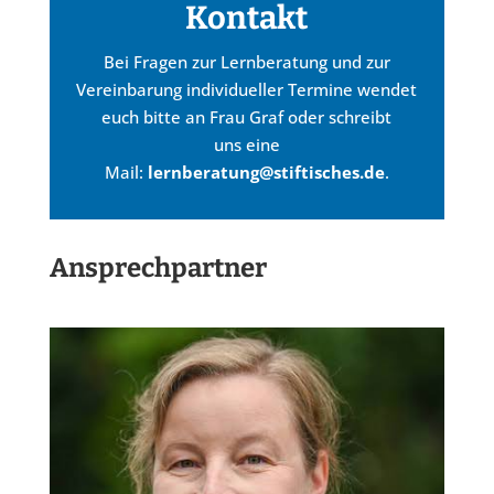
Kontakt
Bei Fragen zur Lernberatung und zur
Vereinbarung individueller Termine wendet
euch bitte an Frau Graf oder schreibt
uns eine
Mail:
lernberatung@stiftisches.de
.
Ansprechpartner