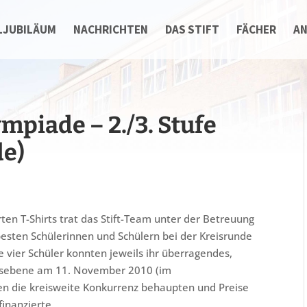
LJUBILÄUM
NACHRICHTEN
DAS STIFT
FÄCHER
A
mpiade – 2./3. Stufe
de)
en T-Shirts trat das Stift-Team unter der Betreuung
besten Schülerinnen und Schülern bei der Kreisrunde
vier Schüler konnten jeweils ihr überragendes,
eisebene am 11. November 2010 (im
gen die kreisweite Konkurrenz behaupten und Preise
finanzierte.