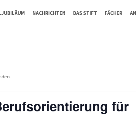
LJUBILÄUM
NACHRICHTEN
DAS STIFT
FÄCHER
A
nden.
erufsorientierung für