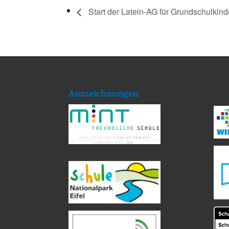
Start der Latein-AG für Grundschulkind
Auszeichnungen