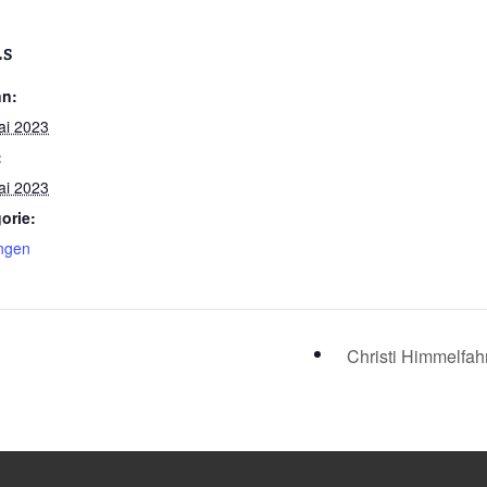
LS
nn:
ai 2023
:
ai 2023
orie:
ngen
Christi Himmelfah