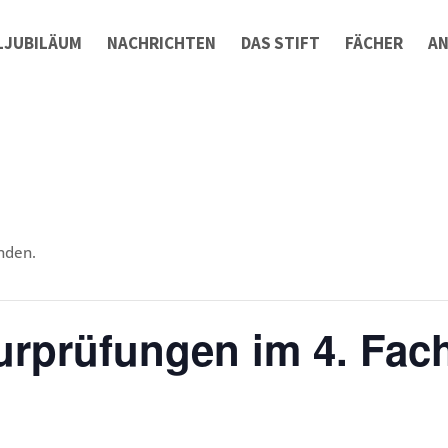
LJUBILÄUM
NACHRICHTEN
DAS STIFT
FÄCHER
A
nden.
urprüfungen im 4. Fac