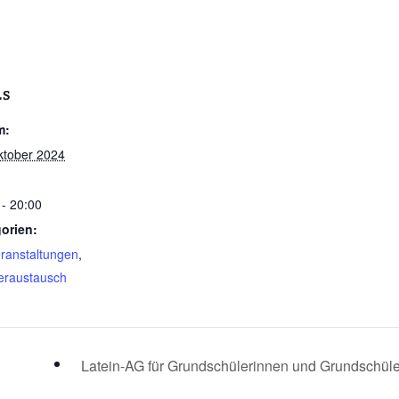
LS
m:
ktober 2024
 - 20:00
orien:
eranstaltungen
,
eraustausch
Latein-AG für Grundschülerinnen und Grundschül