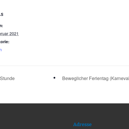
LS
m:
bruar 2021
orie:
en
 Stunde
Beweglicher Ferientag (Karneva
Adresse