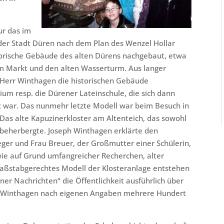
ur das im
er Stadt Düren nach dem Plan des Wenzel Hollar
torische Gebäude des alten Dürens nachgebaut, etwa
am Markt und den alten Wasserturm. Aus langer
Herr Winthagen die historischen Gebäude
ium resp. die Dürener Lateinschule, die sich dann
 war. Das nunmehr letzte Modell war beim Besuch in
: Das alte Kapuzinerkloster am Altenteich, das sowohl
beherbergte. Joseph Winthagen erklärte den
aeger und Frau Breuer, der Großmutter einer Schülerin,
wie auf Grund umfangreicher Recherchen, alter
ßstabgerechtes Modell der Klosteranlage entstehen
er Nachrichten“ die Öffentlichkeit ausführlich über
rr Winthagen nach eigenen Angaben mehrere Hundert