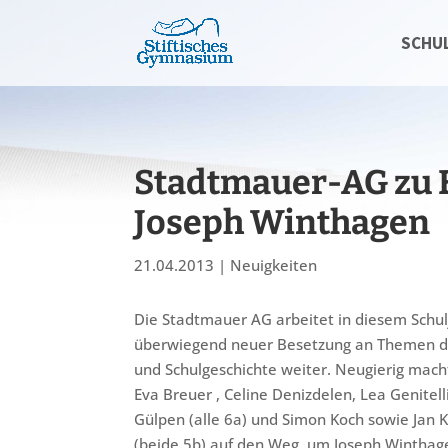
SCHU
Stadtmauer-AG zu 
Joseph Winthagen
21.04.2013
|
Neuigkeiten
Die Stadtmauer AG arbeitet in diesem Schul
überwiegend neuer Besetzung an Themen de
und Schulgeschichte weiter. Neugierig mach
Eva Breuer , Celine Denizdelen, Lea Genitelli,
Gülpen (alle 6a) und Simon Koch sowie Jan 
(beide 5b) auf den Weg, um Joseph Winthag