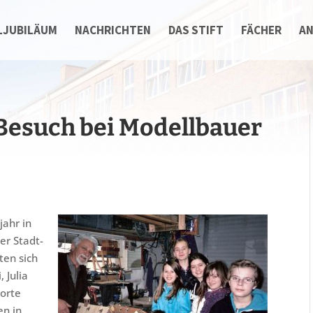
LJUBILÄUM
NACHRICHTEN
DAS STIFT
FÄCHER
A
Besuch bei Modellbauer
jahr in
r Stadt-
ten sich
 Julia
Korte
en in