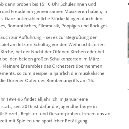
 Ab dann proben bis 15.10 Uhr Schülerinnen und
len und Freude am gemeinsamen Musizieren haben, im
s. Ganz unterschiedliche Stücke klingen durch den
ches, Romantisches, Filmmusik, Poppiges und Rockiges.
 auch zur Aufführung – sei es zur Begrüßung der
spiel am letzten Schultag vor den Weihnachtsferien
irche, bei der Nacht der Offenen Kirchen oder bei
h bei den beiden großen Schulkonzerten im März
er. Kleinere Ensembles des Orchesters übernehmen
ents, so zum Beispiel alljährlich die musikalische
 die Dürener Opfer des Bombenangriffs am 16.
r 1994-95 findet alljährlich im Januar eine
statt, seit 2016 ist dafür die Jugendherberge in
 für Einzel-, Register- und Gesamtproben, freuen uns an
it mit Spielen und sportlicher Betätigung.