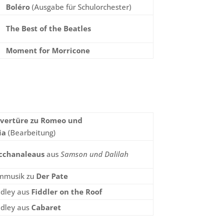
Boléro
(Ausgabe für Schulorchester)
The Best of the Beatles
Moment for Morricone
vertüre zu Romeo und
ia
(Bearbeitung)
cchanaleaus
aus
Samson und Dalilah
lmmusik zu
Der Pate
dley aus
Fiddler on the Roof
dley aus
Cabaret