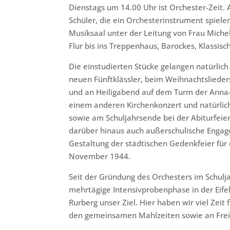
Dienstags um 14.00 Uhr ist Orchester-Zeit.
Schüler, die ein Orchesterinstrument spie
Musiksaal unter der Leitung von Frau Michel
Flur bis ins Treppenhaus, Barockes, Klassis
Die einstudierten Stücke gelangen natürlich
neuen Fünftklässler, beim Weihnachtslieder
und an Heiligabend auf dem Turm der Anna-K
einem anderen Kirchenkonzert und natürlic
sowie am Schuljahrsende bei der Abiturfei
darüber hinaus auch außerschulische Engagem
Gestaltung der städtischen Gedenkfeier für
November 1944.
Seit der Gründung des Orchesters im Schuljah
mehrtägige Intensivprobenphase in der Eifel 
Rurberg unser Ziel. Hier haben wir viel Zeit
den gemeinsamen Mahlzeiten sowie an Freize