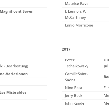
a
Maurice Ravel
Magnificent Seven
J. Lennon, P.
McCarthney
d
Ennio Morricone
2017
Peter
Ou
ik
(Bearbeitung)
Tschaikowsky
Jul
ma-Variationen
CamilleSaint-
Ba
Saëns
Nino Rota
Fi
 Les Misérables
Jerry Bock
Me
John Kander
Me