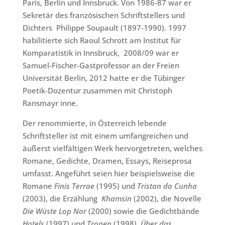
Paris, Berlin und Innsbruck. Von 1986-87 war er
Sekretär des französischen Schriftstellers und
Dichters Philippe Soupault (1897-1990). 1997
habilitierte sich Raoul Schrott am Institut für
Komparatistik in Innsbruck, 2008/09 war er
Samuel-Fischer-Gastprofessor an der Freien
Universität Berlin, 2012 hatte er die Tübinger
Poetik-Dozentur zusammen mit Christoph
Ransmayr inne.
Der renommierte, in Österreich lebende
Schriftsteller ist mit einem umfangreichen und
äußerst vielfältigen Werk hervorgetreten, welches
Romane, Gedichte, Dramen, Essays, Reiseprosa
umfasst. Angeführt seien hier beispielsweise die
Romane
Finis Terrae
(1995) und
Tristan da Cunha
(2003), die Erzählung
Khamsin
(2002), die Novelle
Die Wüste Lop Nor
(2000) sowie die Gedichtbände
Hotels
(1997) und
Tropen
(1998)
, Über das