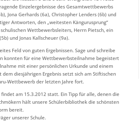
ausragende Einzelergebnisse des Gesamtwettbewerbs
5b), Jona Gerhards (6a), Christopher Lenders (6b) und
ichtiger Antworten, den „weitesten Kängurusprung“
 schulischen Wettbewerbsleiters, Herrn Pietsch, ein
5b) und Jonas Kallscheuer (9a).
eites Feld von guten Ergebnissen. Sage und schreibe
hen konnten für eine Wettbewerbsteilnahme begeistert
eilnahme mit einer persönlichen Urkunde und einem
t dem diesjährigen Ergebnis setzt sich am Stiftischen
ru-Wettbewerb der letzten Jahre fort.
ndet am 15.3.2012 statt. Ein Tipp für alle, denen die
Schmökern hält unsere Schülerbibliothek die schönsten
orm bereit.
räger unserer Schule.