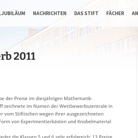
LJUBILÄUM
NACHRICHTEN
DAS STIFT
FÄCHER
A
rb 2011
be der Preise im diesjährigen Mathematik-
aff zeichnete im Namen der Wettbewerbszentrale in
er vom Stiftischen wegen ihrer ausgezeichneten
in Form von Experimentierkästen und Knobelmaterial
der die Klassen 5 und 6 sehr erfolgreich: 13 Preise