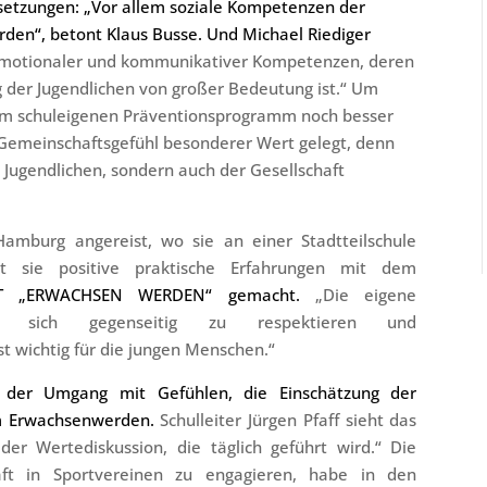
lsetzungen: „Vor allem soziale Kompetenzen der
rden“, betont Klaus Busse. Und Michael Riediger
motionaler und kommunikativer Kompetenzen, deren
g der Jugendlichen von großer Bedeutung ist.“ Um
im schuleigenen Präventionsprogramm noch besser
 Gemeinschaftsgefühl besonderer Wert gelegt, denn
 Jugendlichen, sondern auch der Gesellschaft
Hamburg angereist, wo sie an einer Stadtteilschule
at sie positive praktische Erfahrungen mit dem
ST „ERWACHSEN WERDEN“ gemacht.
„Die eigene
en, sich gegenseitig zu respektieren und
st wichtig für die jungen Menschen.“
d der Umgang mit Gefühlen, die Einschätzung der
um Erwachsenwerden.
Schulleiter Jürgen Pfaff sieht das
 Wertediskussion, die täglich geführt wird.“ Die
haft in Sportvereinen zu engagieren, habe in den