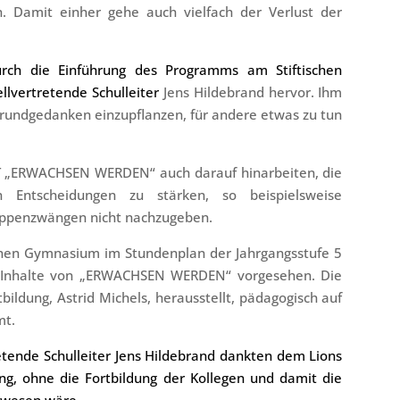
. Damit einher gehe auch vielfach der Verlust der
urch die Einführung des Programms am Stiftischen
ellvertretende Schulleiter
Jens Hildebrand hervor. Ihm
Grundgedanken einzupflanzen, für andere etwas zu tun
T „ERWACHSEN WERDEN“ auch darauf hinarbeiten, die
en Entscheidungen zu stärken, so beispielsweise
uppenzwängen nicht nachzugeben.
ischen Gymnasium im Stundenplan der Jahrgangsstufe 5
e Inhalte von „ERWACHSEN WERDEN“ vorgesehen. Die
tbildung, Astrid Michels, herausstellt, pädagogisch auf
mt.
tretende Schulleiter Jens Hildebrand dankten dem Lions
ng, ohne die Fortbildung der Kollegen und damit die