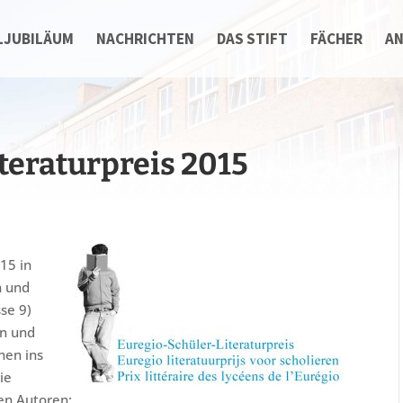
LJUBILÄUM
NACHRICHTEN
DAS STIFT
FÄCHER
A
teraturpreis 2015
015 in
n und
se 9)
en und
nen ins
ie
en Autoren: