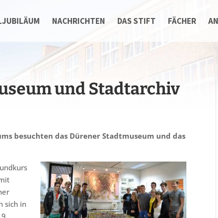
LJUBILÄUM
NACHRICHTEN
DAS STIFT
FÄCHER
A
useum und Stadtarchiv
iums besuchten das Dürener Stadtmuseum und das
rundkurs
mit
ner
 sich in
19.