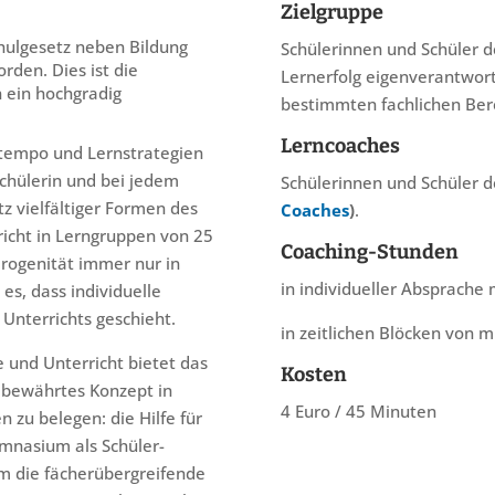
Zielgruppe
hulgesetz neben Bildung
Schülerinnen und Schüler de
rden. Dies ist die
Lernerfolg eigenverantwort
 ein hochgradig
bestimmten fachlichen Ber
Lerncoaches
ntempo und Lernstrategien
 Schülerin und bei jedem
Schülerinnen und Schüler d
tz vielfältiger Formen des
Coaches
)
.
richt in Lerngruppen von 25
Coaching-Stunden
erogenität immer nur in
in individueller Absprache
es, dass individuelle
Unterrichts geschieht.
in zeitlichen Blöcken von 
 und Unterricht bietet das
Kosten
 bewährtes Konzept in
4 Euro / 45 Minuten
 zu belegen: die Hilfe für
ymnasium als Schüler-
m die fächerübergreifende