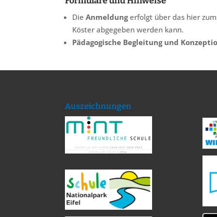
Formulare und Hinweise
Die
Anmeldung
erfolgt über das hier zu
Köster abgegeben werden kann.
Pädagogische Begleitung und Konzepti
Auszeichnungen