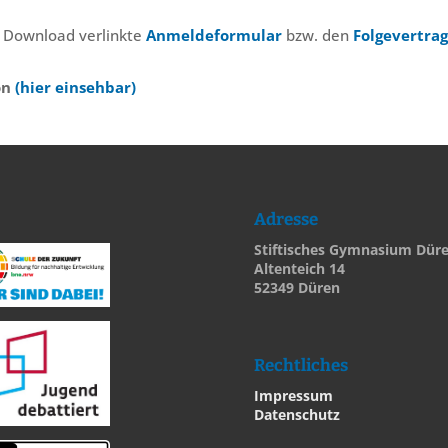
m Download verlinkte
Anmeldeformular
bzw. den
Folgevertra
on
(hier einsehbar)
Adresse
Stiftisches Gymnasium Dür
Altenteich 14
52349 Düren
Rechtliches
Impressum
Datenschutz