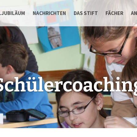
LJUBILÄUM
NACHRICHTEN
DAS STIFT
FÄCHER
A
Schülercoachin