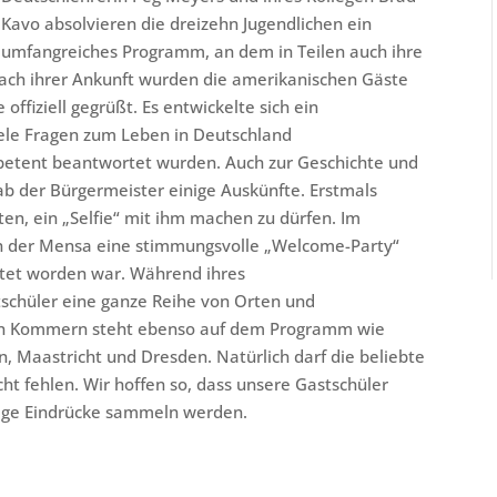
Kavo absolvieren die dreizehn Jugendlichen ein
umfangreiches Programm, an dem in Teilen auch ihre
ach ihrer Ankunft wurden die amerikanischen Gäste
 offiziell gegrüßt. Es entwickelte sich ein
iele Fragen zum Leben in Deutschland
petent beantwortet wurden. Auch zur Geschichte und
gab der Bürgermeister einige Auskünfte. Erstmals
en, ein „Selfie“ mit ihm machen zu dürfen. Im
n in der Mensa eine stimmungsvolle „Welcome-Party“
eitet worden war. Während ihres
schüler eine ganze Reihe von Orten und
 in Kommern steht ebenso auf dem Programm wie
n, Maastricht und Dresden. Natürlich darf die beliebte
ht fehlen. Wir hoffen so, dass unsere Gastschüler
ltige Eindrücke sammeln werden.