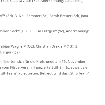
h* (7d), 3. Luisa Auth (7b), Anerkennung: Lukas Pirig
uoff* (8d), 3. Neil Sommer (8c), Sarah Breuer (8d), Jona
imilian Sack* (EF), 3. Luisa Lüttgen* (9c), Anerkennung:
Fabian Wagner* (Q2), Christian Drexler* (13), 3.
bias Berger (Q2)
lifizierten sich für die Kreisrunde am 15. November
vom Förderverein finanzierte Stift-Shirts, soweit sie
„Stift-Team“ aufzutreten. Betreut wird das „Stift-Team“