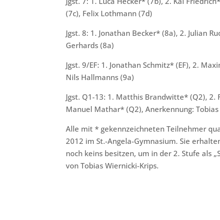
Jgst. 7: 1. Luca Hecker* (7b), 2. Kai Friedric
(7c), Felix Lothmann (7d)
Jgst. 8: 1. Jonathan Becker* (8a), 2. Julian R
Gerhards (8a)
Jgst. 9/EF: 1. Jonathan Schmitz* (EF), 2. Max
Nils Hallmanns (9a)
Jgst. Q1-13: 1. Matthis Brandwitte* (Q2), 2. 
Manuel Mathar* (Q2), Anerkennung: To
Alle mit * gekennzeichneten Teilnehmer qua
2012 im St.-Angela-Gymnasium. Sie erhalten 
noch keins besitzen, um in der 2. Stufe als 
von Tobias Wiernicki-Krips.