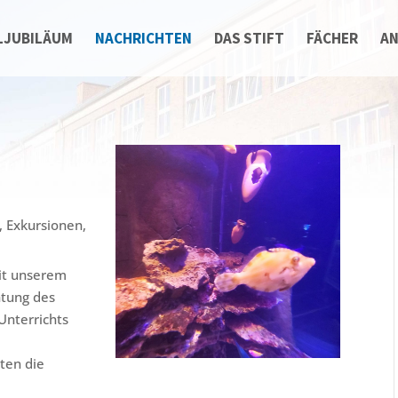
LJUBILÄUM
NACHRICHTEN
DAS STIFT
FÄCHER
A
,
Exkursionen
,
it unserem
chtung des
Unterrichts
tten die