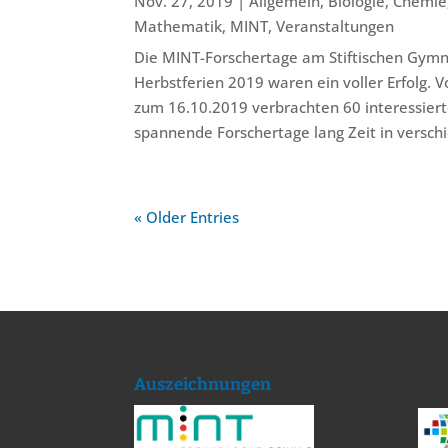
Nov. 27, 2019
|
Allgemein
,
Biologie
,
Chemie
Mathematik
,
MINT
,
Veranstaltungen
Die MINT-Forschertage am Stiftischen Gym
Herbstferien 2019 waren ein voller Erfolg. V
zum 16.10.2019 verbrachten 60 interessier
spannende Forschertage lang Zeit in versch
« Older Entries
Auszeichnungen