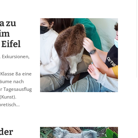
a zu
 im
Eifel
,
Exkursionen
,
Klasse 8a eine
)räume nach
er Tagesausflug
(Kunst).
etisch...
der