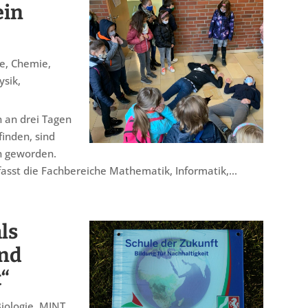
ein
ie
,
Chemie
,
ysik
,
n an drei Tagen
finden, sind
on geworden.
sst die Fachbereiche Mathematik, Informatik,...
ls
und
“
iologie
,
MINT
,