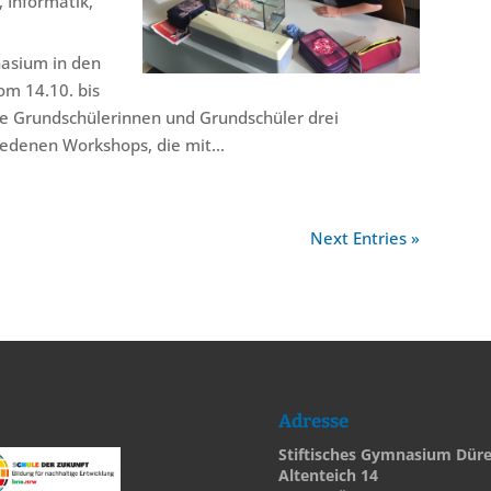
,
Informatik
,
nasium in den
om 14.10. bis
te Grundschülerinnen und Grundschüler drei
iedenen Workshops, die mit...
Next Entries »
Adresse
Stiftisches Gymnasium Dür
Altenteich 14