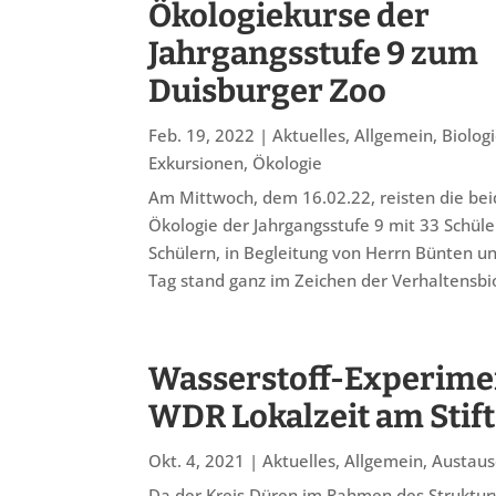
Ökologiekurse der
Jahrgangsstufe 9 zum
Duisburger Zoo
Feb. 19, 2022
|
Aktuelles
,
Allgemein
,
Biolog
Exkursionen
,
Ökologie
Am Mittwoch, dem 16.02.22, reisten die be
Ökologie der Jahrgangsstufe 9 mit 33 Schül
Schülern, in Begleitung von Herrn Bünten u
Tag stand ganz im Zeichen der Verhaltensbiol
Wasserstoff-Experimen
WDR Lokalzeit am Stift
Okt. 4, 2021
|
Aktuelles
,
Allgemein
,
Austaus
Da der Kreis Düren im Rahmen des Struktur