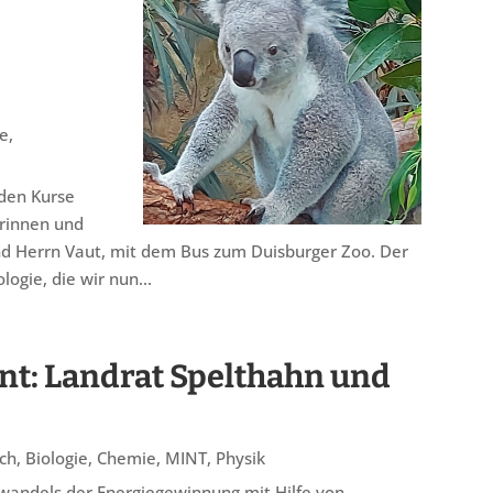
ie
,
iden Kurse
erinnen und
nd Herrn Vaut, mit dem Bus zum Duisburger Zoo. Der
ogie, die wir nun...
t: Landrat Spelthahn und
ch
,
Biologie
,
Chemie
,
MINT
,
Physik
wandels der Energiegewinnung mit Hilfe von