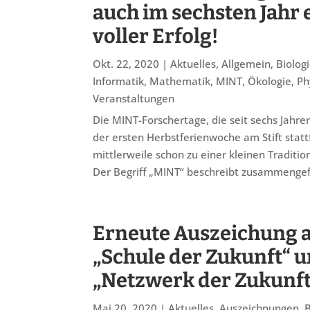
auch im sechsten Jahr 
voller Erfolg!
Okt. 22, 2020
|
Aktuelles
,
Allgemein
,
Biolog
Informatik
,
Mathematik
,
MINT
,
Ökologie
,
Ph
Veranstaltungen
Die MINT-Forschertage, die seit sechs Jahre
der ersten Herbstferienwoche am Stift statt
mittlerweile schon zu einer kleinen Traditi
Der Begriff „MINT“ beschreibt zusammengefa
Erneute Auszeichung a
„Schule der Zukunft“ 
„Netzwerk der Zukunft
Mai 20, 2020
|
Aktuelles
,
Auszeichnungen
,
B